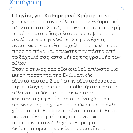
Χορήγηση:
Οδηγίες για Καθημερινή Χρήση:
Για να
χορηγήσετε στον σκύλο σας την Ενζυματική
οδοντόπαστα 2 σε 1, τοποθετήστε μια μικρή
ποσότητα στο δάχτυλό σας και αφήστε το
σκυλί σας να την γλείψει. Στη συνέχεια,
ανασηκώστε απαλά τα χείλη του σκύλου σας
προς τα πάνω και απλώστε την πάστα από
το δάχτυλό σας κατά μήκος της γραμμής των
ούλων.
Όταν ο σκύλος σας εξοικειωθεί, απλώστε μια
μικρή ποσότητα της Ενζυματικής
οδοντόπαστας 2 σε 1 στην οδοντόβουρτσα
της επιλογής σας και τοποθετήστε την στα
ούλα και τα δόντια του σκύλου σας
κρατώντας τη βούρτσα στο ένα χέρι και
σηκώνοντας τα χείλη του σκύλου με το άλλο
χέρι. Τα οπίσθια δόντια είναι πιο ευαίσθητα
σε εναπόθεση πέτρας και συνεπώς
απαιτούν πιο ενδελεχή καθαρισμό.
Ακόμη, μπορείτε να κάνετε μασάζ στα