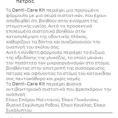
πέτρας.
Το
Denti-Care Kit
περιέχει μια προηγμένη
φόρμουλα με μια σειρά συστατικών, που έχουν
αποδειχθεί ότι βοηθούν στην ενίσχυση της
στοματικής υγείας. Αυτά τα προσεκτικά
επιλεγμένα συστατικά βοηθούν στην
καταπολέμηση της οδοντικής πλάκας,
καθαρίζουν τα δόντια και αναζωογονούν την
αναπνοή του σκύλου σας.
Αυτή η σύνθετη φόρμουλα περιέχει το ένζυμο
της οξειδάσης της γλυκόζης, το οποίο μειώνει
την ποσότητα των μικροοργανισμών στο στόμα,
βοηθώντας στην αποτροπή της συσσώρευσης
πέτρας και αφήνοντας το στόμα του κατοικιδίου
σας πεντακάθαρο και χωρίς οσμές.
Το
Denti-Care Kit
περιέχει φυσικά
αντιβακτηριακά συστατικά που φρεσκάρουν την
αναπνοή:
Έλαιο Σπόρου Μαϊντανού, Έλαιο Γλυκάνισου,
Φυσικό Εκχύλισμα Ροδιού, Έλαιο Κανέλας, Έλαιο
Ευκάλυπτου.