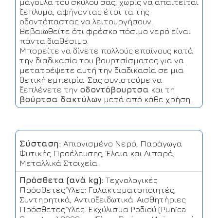
μάγουλα του σκύλου σας, χωρίς να απαιτείται
ξέπλυμα, αφήνοντας έτσι τα της
οδοντόπαστας να λειτουργήσουν.
Βεβαιωθείτε ότι φρέσκο πόσιμο νερό είναι
πάντα διαθέσιμο.
Μπορείτε να δίνετε πολλούς επαίνους κατά
την διαδικασία του βουρτσίσματος για να
μετατρέψετε αυτή την διαδικασία σε μια
θετική εμπειρία. Σας συνιστούμε να
ξεπλένετε την
οδοντόβουρτσα
και τη
βούρτσα δακτύλων
μετά από κάθε χρήση.
Σύσταση:
Απιονισμένο Νερό, Παράγωγα
Φυτικής Προέλευσης, Έλαια και Λιπαρά,
Μεταλλικά Στοιχεία.
Πρόσθετα (ανά kg):
Τεχνολογικές
Πρόσθετες Ύλες: Γαλακτωματοποιητές,
Συντηρητικά, Αντιοξειδωτικά. Αισθητήριες
Πρόσθετες Ύλες: Εκχύλισμα Ροδιού (Punica