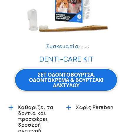
Συσκευασία:
70g
DENTI-CARE KIT
ΣΕΤ ΟΔΟΝΤΌΒΟΥΡΤΣΑ,
ΟΔΟΝΤΌΚΡΕΜΑ & ΒΟΥΡΤΣΆΚΙ
ΔΑΧΤΎΛΟΥ
+
+
Καθαρίζει τα
Χωρίς Paraben
δόντια και
προσφέρει
δροσερή
αναπνοή