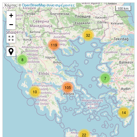
Χάρτης: ©
OpenStreetMap συνεισφέροντες
100 km
+
−
32
119
8
7
105
10
14
22